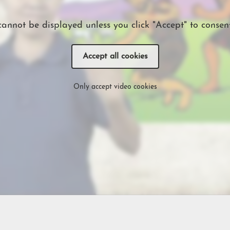
cannot be displayed unless you click "Accept" to consent
Accept all cookies
Only accept video cookies