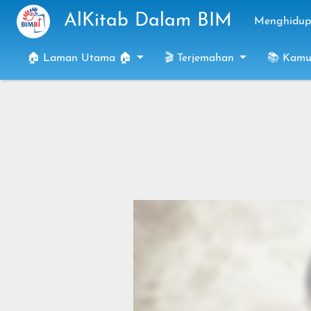
Skip to main content
AlKitab Dalam BIM
Menghidupk
🏠 Laman Utama 🏠
🎬 Terjemahan
📚 Kamu